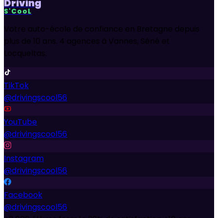
Driving
S'CooL
Votre auto-école de confiance en Bretagne depuis
plus de 10 ans. 4 agences à Vannes, Séné et
Locqueltas.
TikTok
@drivingscool56
YouTube
@drivingscool56
Instagram
@drivingscool56
Facebook
@drivingscool56