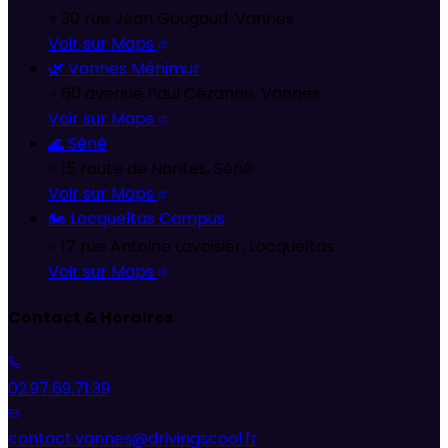
30 rue Jean Gougaud
,
Vannes
Voir sur Maps
🌿
Vannes Ménimur
60 avenue Paul Cézanne
,
Vannes
Voir sur Maps
🌊
Séné
15 route de Nantes
,
Séné
Voir sur Maps
🏍️
Locqueltas Campus
17 rue Antoine Lavoisier
,
Locqueltas
Voir sur Maps
Contact & Horaires
02.97.69.71.39
contact.vannes@drivingscool.fr