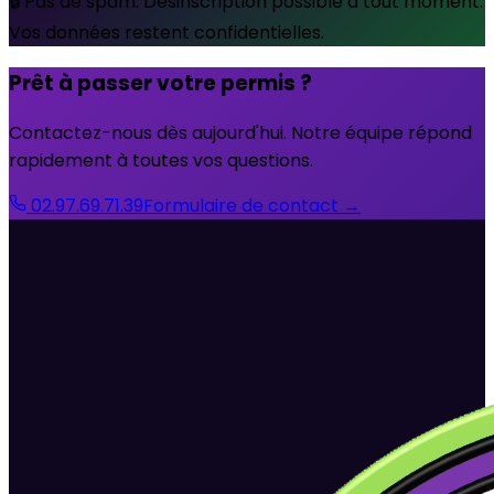
🔒 Pas de spam. Désinscription possible à tout moment.
Vos données restent confidentielles.
Prêt à passer votre permis ?
Contactez-nous dès aujourd'hui. Notre équipe répond
rapidement à toutes vos questions.
02.97.69.71.39
Formulaire de contact →