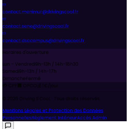
contact.menimur@drivingscool.fr
contact.sene@drivingscool.fr
contact.dsccampus@drivingscool.fr
Horaires d'ouverture
Lun – Vendredi
9h–13h / 14h–18h30
Samedi
9h–13h / 14h–17h
Dimanche
Fermé
💳 CPF
🏢 OPCO
💰 1€/jour
©
2026
Driving S'CooL · Tous droits réservés
Mentions Légales et Protection des Données
Personnelles
Règlement Intérieur
Accès Admin