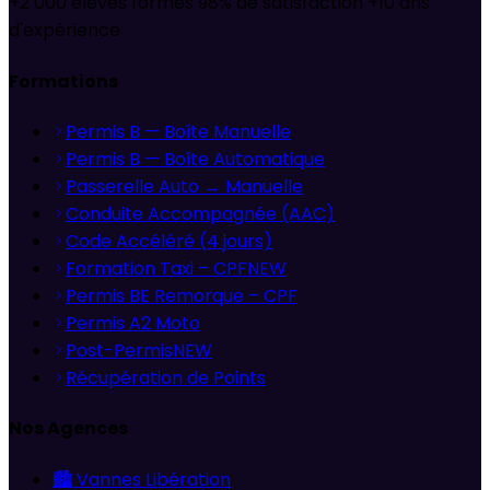
+2 000 élèves formés
98% de satisfaction
+10 ans
d'expérience
Formations
Permis B — Boîte Manuelle
Permis B — Boîte Automatique
Passerelle Auto → Manuelle
Conduite Accompagnée (AAC)
Code Accéléré (4 jours)
Formation Taxi – CPF
NEW
Permis BE Remorque – CPF
Permis A2 Moto
Post-Permis
NEW
Récupération de Points
Nos Agences
🏙️
Vannes Libération