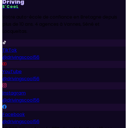
Driving
S'CooL
Votre auto-école de confiance en Bretagne depuis
plus de 10 ans. 4 agences à Vannes, Séné et
Locqueltas.
TikTok
@drivingscool56
YouTube
@drivingscool56
Instagram
@drivingscool56
Facebook
@drivingscool56