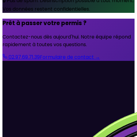
🔒 Pas de spam. Désinscription possible à tout moment.
Vos données restent confidentielles.
Prêt à passer votre permis ?
Contactez-nous dès aujourd'hui. Notre équipe répond
rapidement à toutes vos questions.
02.97.69.71.39
Formulaire de contact →