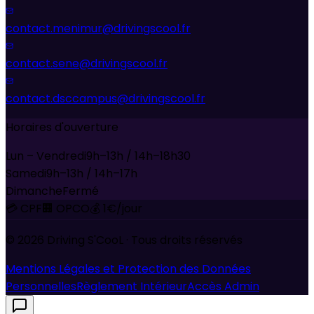
contact.menimur@drivingscool.fr
contact.sene@drivingscool.fr
contact.dsccampus@drivingscool.fr
Horaires d'ouverture
Lun – Vendredi
9h–13h / 14h–18h30
Samedi
9h–13h / 14h–17h
Dimanche
Fermé
💳 CPF
🏢 OPCO
💰 1€/jour
©
2026
Driving S'CooL · Tous droits réservés
Mentions Légales et Protection des Données
Personnelles
Règlement Intérieur
Accès Admin