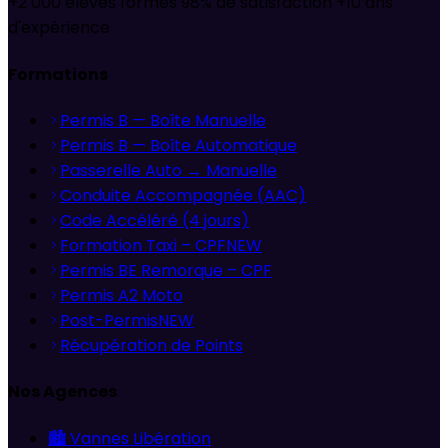
+2 000 élèves formés
98% de satisfaction
+10 ans
d'expérience
Formations
Permis B — Boîte Manuelle
Permis B — Boîte Automatique
Passerelle Auto → Manuelle
Conduite Accompagnée (AAC)
Code Accéléré (4 jours)
Formation Taxi – CPF
NEW
Permis BE Remorque – CPF
Permis A2 Moto
Post-Permis
NEW
Récupération de Points
Nos Agences
🏙️
Vannes Libération