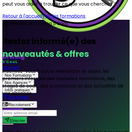
peut vous aider à trouver ce que vous cherchez ?
Retour à l'accueil
Voir les formations
📬 Newsletter Driving S'CooL
Restez informé(e) des
nouveautés & offres
Driving
S'CooL
Accueil
Inscrivez-vous à notre newsletter et soyez les
Nos Formations
premiers informés des nouvelles formations, des
Nos Agences
stages de code, des promotions et des actualités de
Infos pratiques
vos agences.
Boutique
Recrutement
S'inscrire
S'inscrire